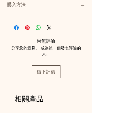
購入方法
重量：2.6kg（額縁含む）
当商品の購入をご希望の方は
こちら
からお
問い合わせください。
追って商品価格等、詳細のご案内をいたし
ます。
尚無評論
分享您的意見。 成為第一個發表評論的
人。
留下評價
相關產品