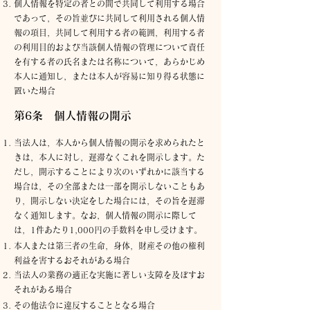
個人情報を特定の者との間で共同して利用する場合
であって，その旨並びに共同して利用される個人情
報の項目，共同して利用する者の範囲，利用する者
の利用目的および当該個人情報の管理について責任
を有する者の氏名または名称について，あらかじめ
本人に通知し，または本人が容易に知り得る状態に
置いた場合
第6条 個人情報の開示
当法人は，本人から個人情報の開示を求められたと
きは，本人に対し，遅滞なくこれを開示します。た
だし，開示することにより次のいずれかに該当する
場合は，その全部または一部を開示しないこともあ
り，開示しない決定をした場合には，その旨を遅滞
なく通知します。なお，個人情報の開示に際して
は，1件あたり1,000円の手数料を申し受けます。
本人または第三者の生命，身体，財産その他の権利
利益を害するおそれがある場合
当法人の業務の適正な実施に著しい支障を及ぼすお
それがある場合
その他法令に違反することとなる場合