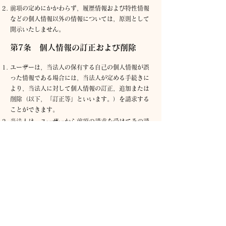
前項の定めにかかわらず，履歴情報および特性情報
などの個人情報以外の情報については，原則として
開示いたしません。
第7条 個人情報の訂正および削除
ユーザーは，当法人の保有する自己の個人情報が誤
った情報である場合には，当法人が定める手続きに
より，当法人に対して個人情報の訂正，追加または
削除（以下，「訂正等」といいます。）を請求する
ことができます。
当法人は，ユーザーから前項の請求を受けてその請
求に応じる必要があると判断した場合には，遅滞な
く，当該個人情報の訂正等を行うものとします。
当法人は，前項の規定に基づき訂正等を行った場
合，または訂正等を行わない旨の決定をしたときは
遅滞なく，これをユーザーに通知します。
第8条 個人情報の利用停止等
当法人は，本人から，個人情報が，利用目的の範囲
を超えて取り扱われているという理由，または不正