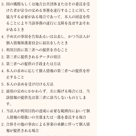
国の機関もしくは地方公共団体またはその委託を受
けた者が法令の定める事務を遂行することに対して
協力する必要がある場合であって，本人の同意を得
ることにより当該事務の遂行に支障を及ぼすおそれ
があるとき
予め次の事項を告知あるいは公表し，かつ当法人が
個人情報保護委員会に届出をしたとき
利用目的に第三者への提供を含むこと
第三者に提供されるデータの項目
第三者への提供の手段または方法
本人の求めに応じて個人情報の第三者への提供を停
止すること
本人の求めを受け付ける方法
前項の定めにかかわらず，次に掲げる場合には，当
該情報の提供先は第三者に該当しないものとしま
す。
当法人が利用目的の達成に必要な範囲内において個
人情報の取扱いの全部または一部を委託する場合
合併その他の事由による事業の承継に伴って個人情
報が提供される場合