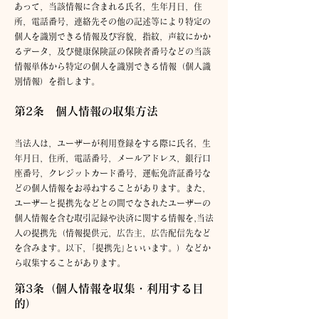
あって，当該情報に含まれる氏名，生年月日，住
所，電話番号，連絡先その他の記述等により特定の
個人を識別できる情報及び容貌，指紋，声紋にかか
るデータ，及び健康保険証の保険者番号などの当該
情報単体から特定の個人を識別できる情報（個人識
別情報）を指します。
第2条 個人情報の収集方法
当法人
は，ユーザーが利用登録をする際に氏名，生
年月日，住所，電話番号，メールアドレス，銀行口
座番号，クレジットカード番号，運転
免許証
番号な
どの個人情報をお尋ねすることがあります。また，
ユーザーと提携先などとの間でなされたユーザーの
個人情
報を含
む取引記録や決済に
関する情報を,当法
人の提携先（情報提供元，広告主，広告配信先など
を含みます。以下，
｢提携先｣といいます。）などか
ら収集することがあります。
第3条（個人情報を収
集・利用する目
的）