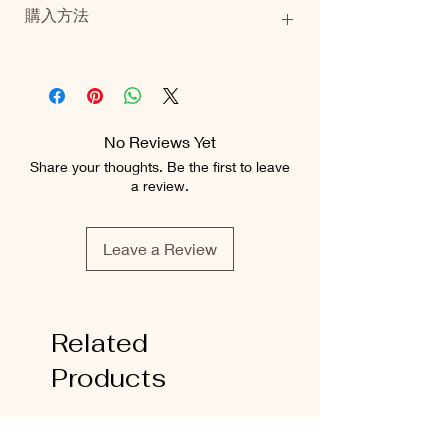
購入方法
重量：2.6kg（額縁含む）
当商品の購入をご希望の方は
こちら
からお
問い合わせください。
追って商品価格等、詳細のご案内をいたし
ます。
No Reviews Yet
Share your thoughts. Be the first to leave
a review.
Leave a Review
Related
Products