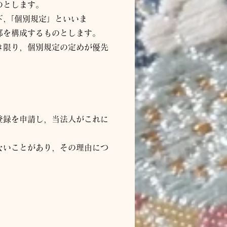
のとします。
,「個別規定」といいま
部を構成するものとします。
き限り，個別規定の定めが優先
登録を申請し，当
法人
がこれに
ないことがあり，その理由につ