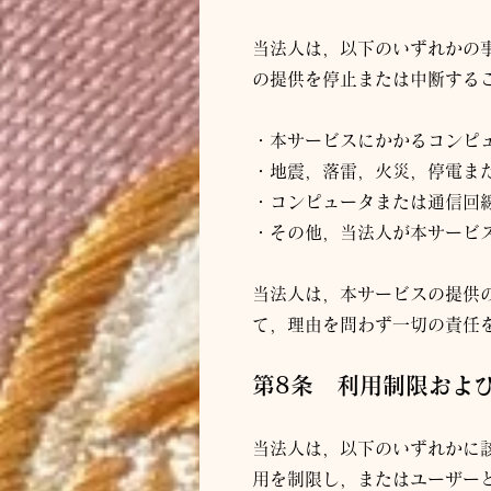
当
法人
は，以下のいずれかの
の提供を停止または中断する
・本サービスにかかるコンピ
・地震，落雷，火災，停電ま
・コンピュータまたは通信回
・その他，当
法人
が本サービ
当
法人
は，本サービスの提供
て，理由を問わず一切の責任
第8条 利用制限およ
当
法人
は，以下のいずれかに
用を制限し，またはユーザー