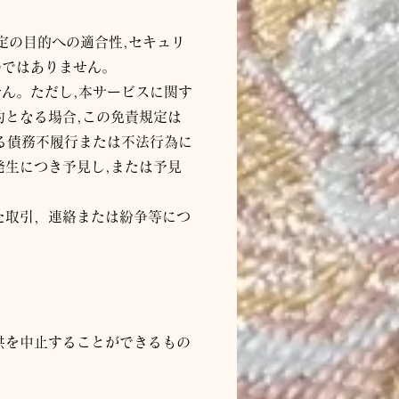
特定の目的への適合性,セキュリ
のではありません。
ん。ただし,本サービスに関す
となる場合,この免責規定は
る債務不履行または不法行為に
発生につき予見し,または予見
た取引，連絡または紛争等につ
供を中止することができるもの