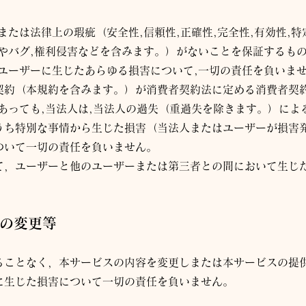
または法律上の瑕疵（安全性,信頼性,正確性,完全性,有効性,
ーやバグ,権利侵害などを含みます。）がないことを保証するも
ユーザーに生じたあらゆる損害について,一切の責任を負いませ
契約（本規約を含みます。）が消費者契約法に定める消費者契約
あっても,当
法人
は,当
法人
の過失（重過失を除きます。）によ
うち特別な事情から生じた損害（当
法人
またはユーザーが損害
ついて一切の責任を負いません。
て，ユーザーと他のユーザーまたは第三者との間において生じ
容の変更等
ることなく，本サービスの内容を変更しまたは本サービスの提
に生じた損害について一切の責任を負いません。