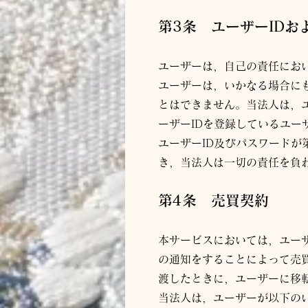
第
3条 ユーザーIDお
ユーザーは，自己の責任にお
ユーザーは，いかなる場合に
とはできません。当
法人
は，
ーザーIDを登録しているユー
ユーザーID及びパスワード
き，当
法人
は一切の責任を負
第4条 売買契約
本サービスにおいては，ユー
の通知をすることによって売
渡したときに，ユーザーに移
当
法人
は，ユーザーが以下の