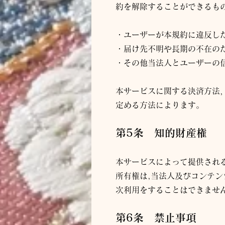
約を解除することができるも
・ユーザーが本規約に違反し
・届け先不明や長期の不在の
・その他当
法人
とユーザーの
本サービスに関する決済方法
定める方法によります。
第5条 知
的財産権
本サービスによって提供され
所有権は,当
法人
及びコンテン
次利用をすることはできませ
第6条 禁止事項