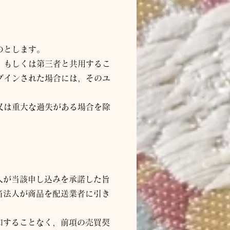
のとします。
，もしくは第三者と共用するこ
グインされた場合には，そのユ
又は重大な過失がある場合を除
人
が当該申し込みを承諾した旨
当
法人
が商品を配送業者に引き
知することなく，前項の売買契