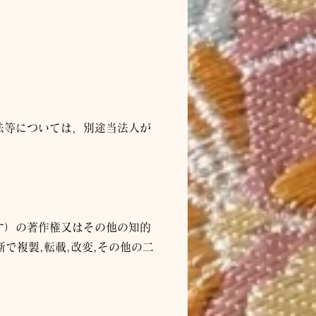
法等については，別途当
法人
が
す）の著作権又はその他の知的
で複製,転載,改変,その他の二