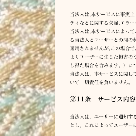
当
法人
は,本サービスに事実上
ティなどに関する欠陥,エラ
当
法人
は,本サービスによって
る当
法人
とユーザーとの間の
適用されませんが,この場合で
よりユーザーに生じた損害の
し得た場合を含みます。）に
当
法人
は，本サービスに関し
いて一切責任を負いません。
第11条 サービス内
当
法人
は，ユーザーに通知す
とし，これによってユーザー