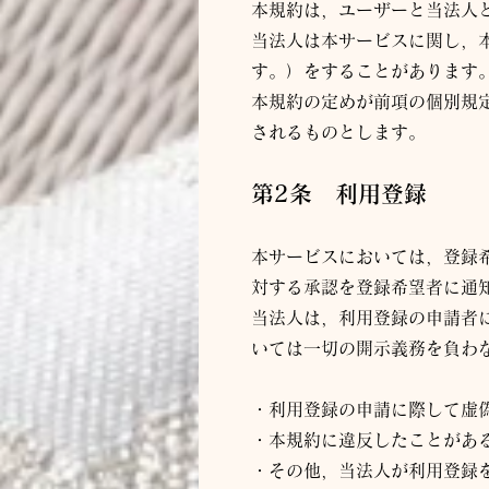
本規約は，ユーザーと当
法人
当
法人
は本サービスに関し，
す。）をすることがあります
本規約の定めが前項の個別規
されるものとします。
第2条 利用登録
本サービスにおいては，登録
対する承認を登録希望者に通
当
法人
は，利用登録の申請者
いては一切の開示義務を負わ
・利用登録の申請に際して虚
・本規約に違反したことがあ
・その他，当
法人
が利用登録