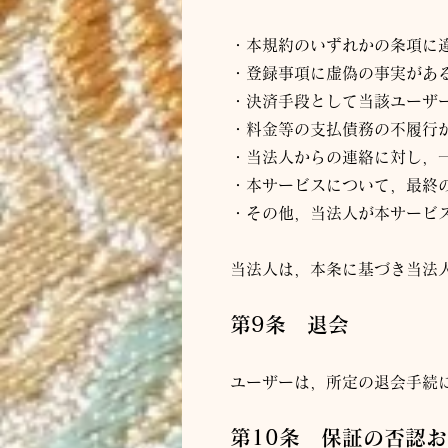
・本規約のいずれかの条項に
・登録事項に虚偽の事実があ
・決済手段として当該ユーザ
・料金等の支払債務の不履行
・当
法人
から
の連絡に対し，
・本サービスについて，最終
・その他，当
法人
が本サービ
当
法人
は，本条に基づき当
法
第9条 退会
ユーザーは，所定の退会手続
第10条 保証の否認