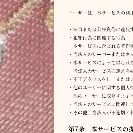
ユーザーは，本サービスの利
・法令または公序良俗に違反
・犯罪行為に関連する行為
・本サービスに含まれる著作
・当
法人
のサーバーまたはネ
・本サービスによって得られ
・当
法人
のサービスの運営を
・不正アクセスをし，または
・他のユーザーに関する個人
・他のユーザーに成りすます
・当
法人
のサービスに関連し
・その他，当
法人
が不適切と
第7条 本サービスの