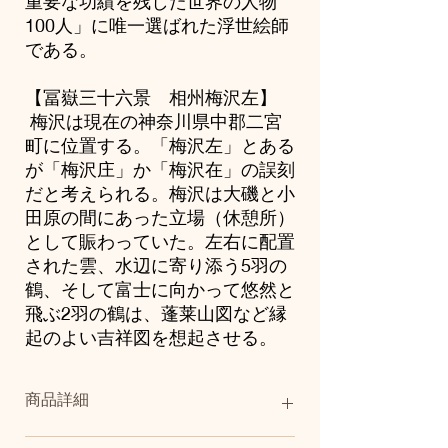
重要な功績を残した世界の人物
100人」に唯一選ばれた浮世絵師
である。
【冨嶽三十六景 相州梅沢左】
梅沢は現在の神奈川県中郡二宮
町に位置する。「梅沢左」とある
が「梅沢庄」か「梅沢在」の誤刻
だと考えられる。梅沢は大磯と小
田原の間にあった立場（休憩所）
として賑わっていた。左右に配置
された雲、水辺に寄り添う5羽の
鶴、そして富士に向かって悠然と
飛ぶ2羽の鶴は、蓬莱山図など縁
起のよい吉祥図を想起させる。
商品詳細
サイズ：A3（作品本体）