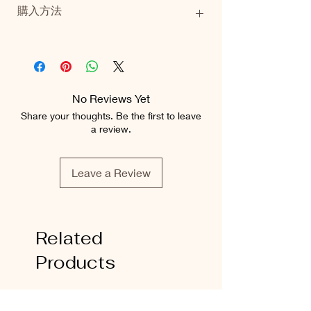
購入方法
重量：2.6kg（額縁含む）
当商品の購入をご希望の方は
こちら
からお
問い合わせください。
追って商品価格等、詳細のご案内をいたし
ます。
No Reviews Yet
Share your thoughts. Be the first to leave
a review.
Leave a Review
Related
Products