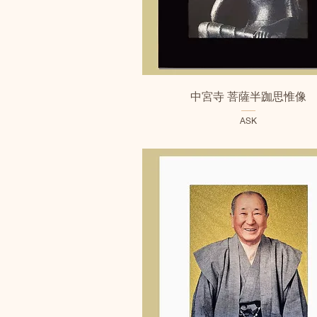
クイックビュー
中宮寺 菩薩半跏思惟像
ASK