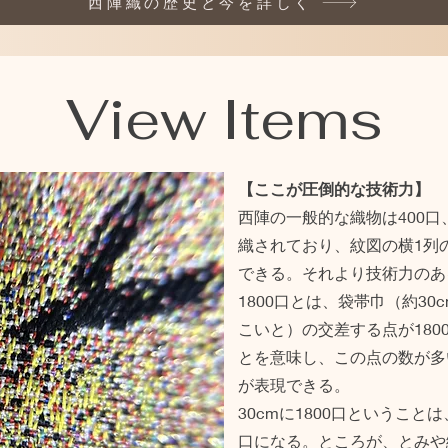
西陣織の歴史と今を詳しく
View Items
【ここが圧倒的な技術力】
西陣の一般的な織物は400口
織されており、紋図の横1列
できる。それより技術力のあ
1800口とは、袋帯巾（約3
こいと）の交差する点が1800
とを意味し、この点の数が多
が表現できる。
30cmに1800口ということ
口になる。ところが、とみや