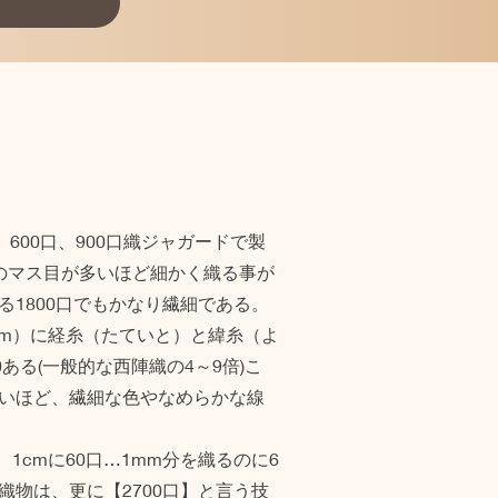
、600口、900口織ジャガードで製
のマス目が多いほど細かく織る事が
る1800口でもかなり繊細である。
0cm）に経糸（たていと）と緯糸（よ
ある(一般的な西陣織の4～9倍)こ
いほど、繊細な色やなめらかな線
は、1cmに60口…1mm分を織るのに6
織物は、更に【2700口】と言う技