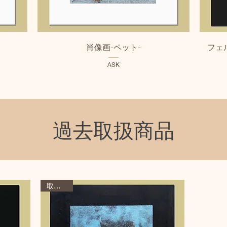
クイックビュー
肖像画-ペット-
フェ
ASK
過去取扱商品
取扱終了