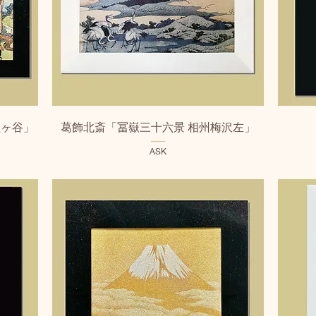
クイックビュー
程ヶ谷」
葛飾北斎「冨嶽三十六景 相州梅沢左」
ASK