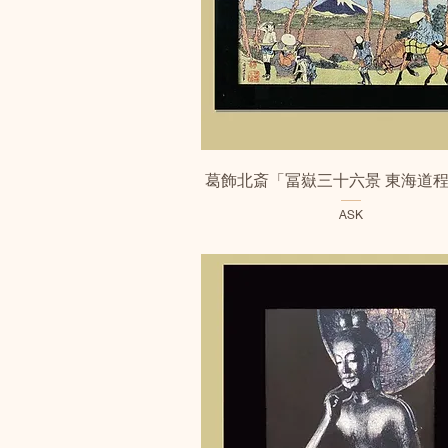
クイックビュー
葛飾北斎「冨嶽三十六景 東海道
ASK